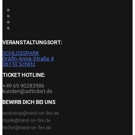
VERANSTALTUNGSORT:
SCHLOSSPARK
Gräfin-Anna-Straße 4
36110 Schlitz
TICKET HOTLINE:
+49 69 90283986
kunden@adticket.de
BEWIRB DICH BEI UNS
workshop@mind-on-fire.de
musik@mind-on-fire.de
helfer@mind-on-fire.de