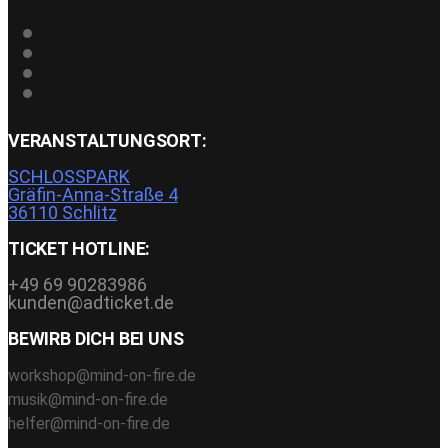
VERANSTALTUNGSORT:
SCHLOSSPARK
Gräfin-Anna-Straße 4
36110 Schlitz
TICKET HOTLINE:
+49 69 90283986
kunden@adticket.de
BEWIRB DICH BEI UNS
workshop@mind-on-fire.de
musik@mind-on-fire.de
helfer@mind-on-fire.de