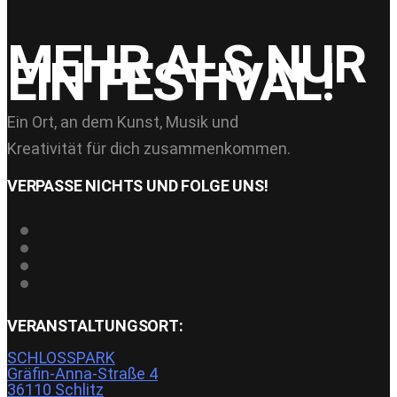
MEHR ALS NUR
EIN FESTIVAL!
Ein Ort, an dem Kunst, Musik und
Kreativität für dich zusammenkommen.
VERPASSE NICHTS UND FOLGE UNS!
VERANSTALTUNGSORT:
SCHLOSSPARK
Gräfin-Anna-Straße 4
36110 Schlitz