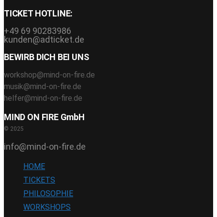
TICKET HOTLINE:
+49 69 90283986
kunden@adticket.de
BEWIRB DICH BEI UNS
workshop@mind-on-fire.de
musik@mind-on-fire.de
helfer@mind-on-fire.de
MIND ON FIRE GmbH
© 2025
info@mind-on-fire.de
HOME
TICKETS
PHILOSOPHIE
WORKSHOPS