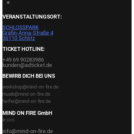
VERANSTALTUNGSORT:
SCHLOSSPARK
Gräfin-Anna-Straße 4
36110 Schlitz
TICKET HOTLINE:
+49 69 90283986
kunden@adticket.de
BEWIRB DICH BEI UNS
workshop@mind-on-fire.de
musik@mind-on-fire.de
helfer@mind-on-fire.de
MIND ON FIRE GmbH
© 2025
info@mind-on-fire.de