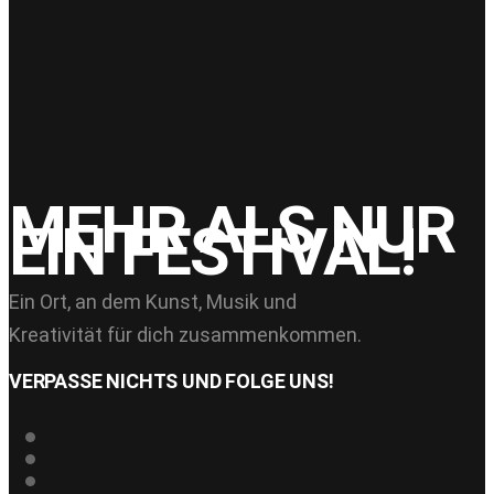
16
Juni 2025
ORIOM – Do. 21.08. – 22:30
MEHR ALS NUR
MIND ON FIRE
EIN FESTIVAL!
Ein Ort, an dem Kunst, Musik und
Kreativität für dich zusammenkommen.
VERPASSE NICHTS UND FOLGE UNS!