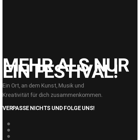
01
Juni 2025
CHEERIO JOE – Sa. 23.08. – 21:30
MEHR ALS NUR
MIND ON FIRE
EIN FESTIVAL!
Ein Ort, an dem Kunst, Musik und
Kreativität für dich zusammenkommen.
VERPASSE NICHTS UND FOLGE UNS!