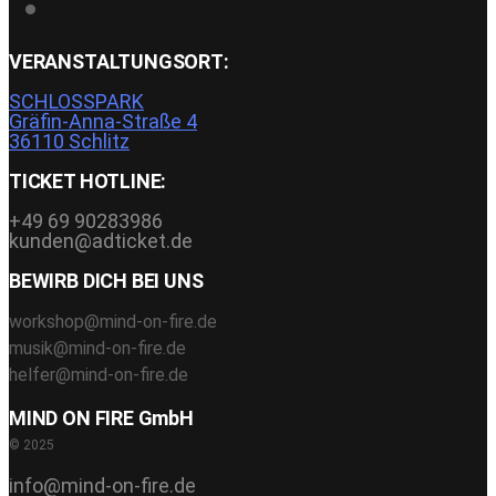
VERANSTALTUNGSORT:
SCHLOSSPARK
Gräfin-Anna-Straße 4
36110 Schlitz
TICKET HOTLINE:
+49 69 90283986
kunden@adticket.de
BEWIRB DICH BEI UNS
workshop@mind-on-fire.de
musik@mind-on-fire.de
helfer@mind-on-fire.de
MIND ON FIRE GmbH
© 2025
info@mind-on-fire.de