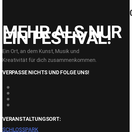
RUMBA DE BODAS – Fr. 22.08. – 2
MEHR ALS NUR
MIND ON FIRE
EIN FESTIVAL!
Ein Ort, an dem Kunst, Musik und
Kreativität für dich zusammenkommen.
VERPASSE NICHTS UND FOLGE UNS!
VERANSTALTUNGSORT:
SCHLOSSPARK