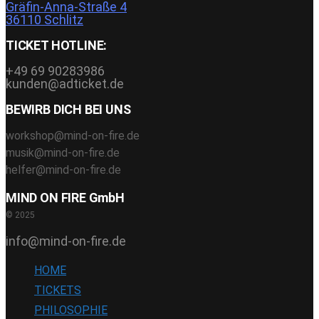
Gräfin-Anna-Straße 4
36110 Schlitz
TICKET HOTLINE:
+49 69 90283986
kunden@adticket.de
BEWIRB DICH BEI UNS
workshop@mind-on-fire.de
musik@mind-on-fire.de
helfer@mind-on-fire.de
MIND ON FIRE GmbH
© 2025
info@mind-on-fire.de
HOME
TICKETS
PHILOSOPHIE