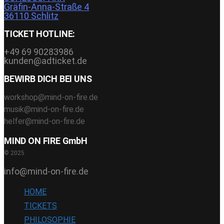
Gräfin-Anna-Straße 4
36110 Schlitz
TICKET HOTLINE:
+49 69 90283986
kunden@adticket.de
BEWIRB DICH BEI UNS
workshop@mind-on-fire.de
musik@mind-on-fire.de
helfer@mind-on-fire.de
MIND ON FIRE GmbH
© 2025
info@mind-on-fire.de
HOME
TICKETS
PHILOSOPHIE