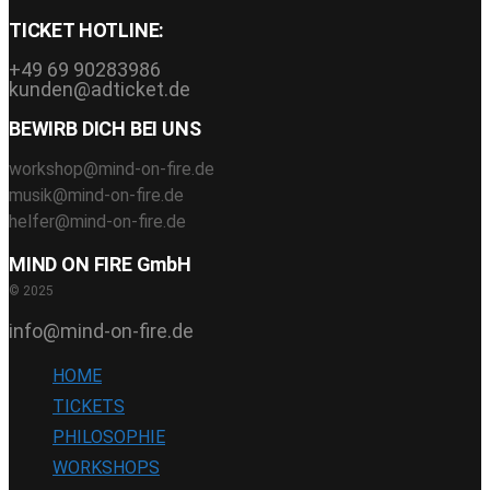
TICKET HOTLINE:
+49 69 90283986
kunden@adticket.de
BEWIRB DICH BEI UNS
workshop@mind-on-fire.de
musik@mind-on-fire.de
helfer@mind-on-fire.de
MIND ON FIRE GmbH
© 2025
info@mind-on-fire.de
HOME
TICKETS
PHILOSOPHIE
WORKSHOPS