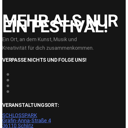
MEHR ALS NUR
EIN FESTIVAL!
Ein Ort, an dem Kunst, Musik und
Kreativität für dich zusammenkommen.
VERPASSE NICHTS UND FOLGE UNS!
VERANSTALTUNGSORT:
SCHLOSSPARK
Gräfin-Anna-Straße 4
36110 Schlitz