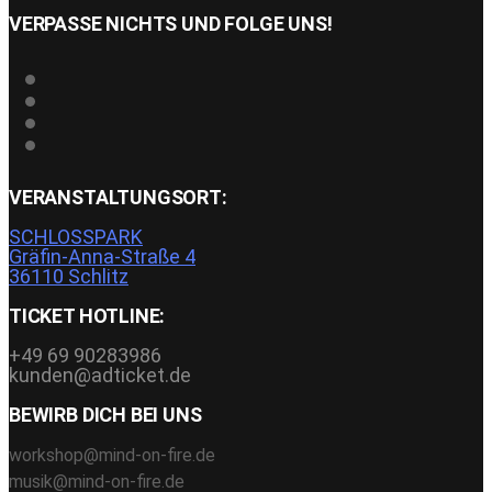
VERPASSE NICHTS UND FOLGE UNS!
VERANSTALTUNGSORT:
SCHLOSSPARK
Gräfin-Anna-Straße 4
36110 Schlitz
TICKET HOTLINE:
+49 69 90283986
kunden@adticket.de
BEWIRB DICH BEI UNS
workshop@mind-on-fire.de
musik@mind-on-fire.de