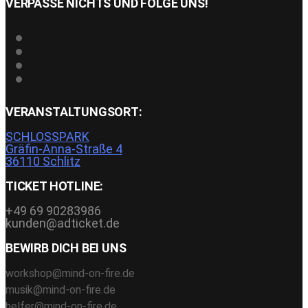
VERPASSE NICHTS UND FOLGE UNS!
VERANSTALTUNGSORT:
SCHLOSSPARK
Gräfin-Anna-Straße 4
36110 Schlitz
TICKET HOTLINE:
+49 69 90283986
kunden@adticket.de
BEWIRB DICH BEI UNS
workshop@mind-on-fire.de
musik@mind-on-fire.de
helfer@mind-on-fire.de