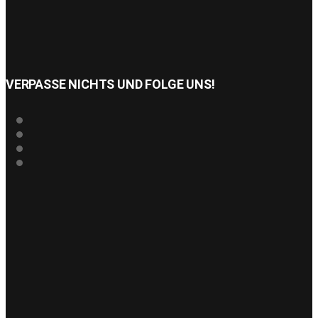
VERPASSE NICHTS UND FOLGE UNS!
VERANSTALTUNGSORT:
SCHLOSSPARK
Gräfin-Anna-Straße 4
36110 Schlitz
TICKET HOTLINE:
+49 69 90283986
kunden@adticket.de